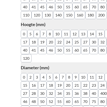
40
41
45
46
50
55
60
65
70
80
110
120
130
140
150
160
180
200
Hoogte (mm)
filter
0
5
6
7
8
10
11
12
13
14
15
17
18
19
20
22
24
25
27
30
32
40
41
45
46
50
55
60
65
70
80
120
Diameter (mm)
filter
0
2
3
4
5
6
7
8
9
10
11
12
15
16
17
18
19
20
21
22
23
24
27
28
30
32
34
35
36
38
40
400
46
48
50
52
55
60
65
70
75
80