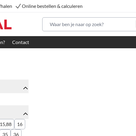
fhalen
Online bestellen & calculeren
Waar ben je naar op zoek?
en?
Contact
15,88
16
35
36