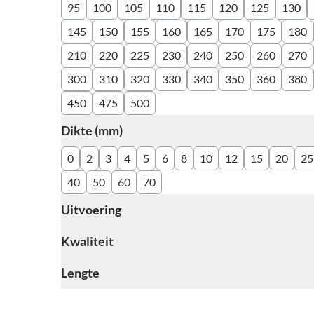
95
100
105
110
115
120
125
130
145
150
155
160
165
170
175
180
210
220
225
230
240
250
260
270
300
310
320
330
340
350
360
380
450
475
500
Dikte (mm)
filter
0
2
3
4
5
6
8
10
12
15
20
25
40
50
60
70
Uitvoering
filter
Kwaliteit
filter
Lengte
filter