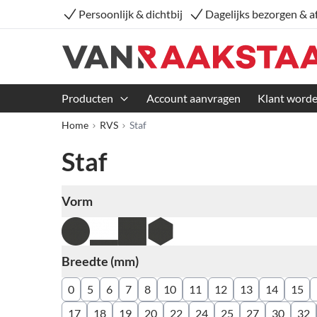
Persoonlijk & dichtbij
Dagelijks bezorgen & a
Producten
Account aanvragen
Klant word
Home
RVS
Staf
Staf
Vorm
Skip to product list
filter
Breedte (mm)
filter
0
5
6
7
8
10
11
12
13
14
15
17
18
19
20
22
24
25
27
30
32