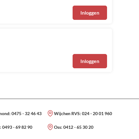
Inloggen
Inloggen
mond:
0475 - 32 46 43
Wijchen RVS:
024 - 20 01 960
:
0493 - 69 82 90
Oss:
0412 - 65 30 20