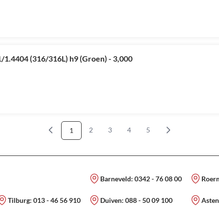
/1.4404 (316/316L) h9 (Groen) - 3,000
2
3
4
5
1
Pagina
Pagina
Pagina
Pagina
U lees momenteel pagina
Barneveld:
0342 - 76 08 00
Roer
Tilburg:
013 - 46 56 910
Duiven:
088 - 50 09 100
Asten