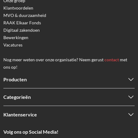
Onze groep
Klantvoordelen
MVO & duurzaamheid
RAAK Elkaar Fonds
Digitaal zakendoen
Bewerkingen
Vacatures
Nog meer weten over onze organisatie? Neem gerust
contact
met
ons op!
Producten
Stalen Kokers
Categorieën
Stalen Ronde buizen
Stalen Profielen HOP & RP
Staal
RVS Kokers
Klantenservice
Roestvast staal RVS
RVS Ronde buizen
Aluminium
Vestiging Tilburg
RVS Profielen / Staf
Volg ons op Social Media!
Vestiging Oss