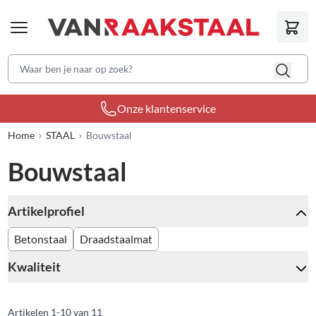
Waar ben je naar op zoek?
Onze klantenservice
Home
STAAL
Bouwstaal
Bouwstaal
Artikelprofiel
Skip to product list
filter
Betonstaal
Draadstaalmat
Kwaliteit
filter
Artikelen
1
-
10
van
11